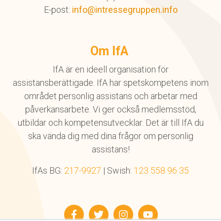
E-post:
info@intressegruppen.info
Om IfA
IfA är en ideell organisation för
assistansberättigade. IfA har spetskompetens inom
området personlig assistans och arbetar med
påverkansarbete. Vi ger också medlemsstöd,
utbildar och kompetensutvecklar. Det är till IfA du
ska vända dig med dina frågor om personlig
assistans!
IfAs BG:
217-9927
| Swish:
123 558 96 35
Facebook
Twitter
Instagram
YouTube