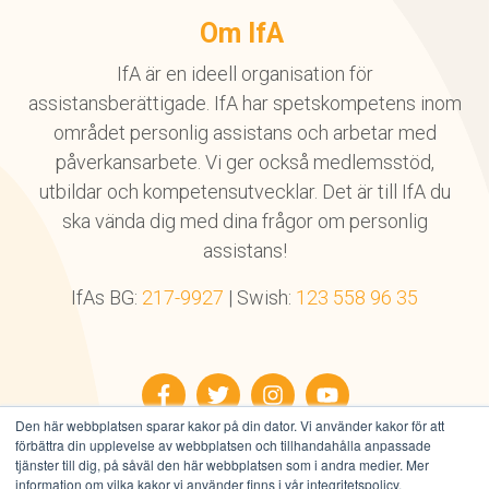
Om IfA
IfA är en ideell organisation för
assistansberättigade. IfA har spetskompetens inom
området personlig assistans och arbetar med
påverkansarbete. Vi ger också medlemsstöd,
utbildar och kompetensutvecklar. Det är till IfA du
ska vända dig med dina frågor om personlig
assistans!
IfAs BG:
217-9927
| Swish:
123 558 96 35
Facebook
Twitter
Instagram
YouTube
Den här webbplatsen sparar kakor på din dator. Vi använder kakor för att
förbättra din upplevelse av webbplatsen och tillhandahålla anpassade
tjänster till dig, på såväl den här webbplatsen som i andra medier. Mer
information om vilka kakor vi använder finns i vår integritetspolicy.