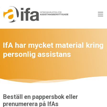
Skip to main content
IfA har mycket material kring
personlig assistans
Beställ en pappersbok eller
prenumerera på IfAs