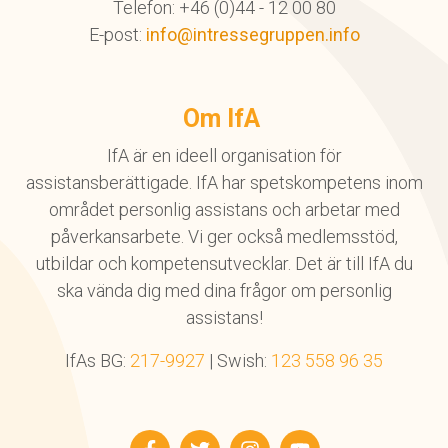
Telefon: +46 (0)44 - 12 00 80
E-post:
info@intressegruppen.info
Om IfA
IfA är en ideell organisation för
assistansberättigade. IfA har spetskompetens inom
området personlig assistans och arbetar med
påverkansarbete. Vi ger också medlemsstöd,
utbildar och kompetensutvecklar. Det är till IfA du
ska vända dig med dina frågor om personlig
assistans!
IfAs BG:
217-9927
| Swish:
123 558 96 35
Facebook
Twitter
Instagram
YouTube