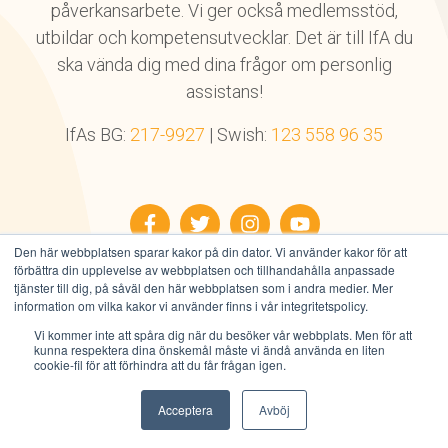
påverkansarbete. Vi ger också medlemsstöd,
utbildar och kompetensutvecklar. Det är till IfA du
ska vända dig med dina frågor om personlig
assistans!
IfAs BG:
217-9927
| Swish:
123 558 96 35
Facebook
Twitter
Instagram
YouTube
Den här webbplatsen sparar kakor på din dator. Vi använder kakor för att
förbättra din upplevelse av webbplatsen och tillhandahålla anpassade
tjänster till dig, på såväl den här webbplatsen som i andra medier. Mer
information om vilka kakor vi använder finns i vår integritetspolicy.
Vi kommer inte att spåra dig när du besöker vår webbplats. Men för att
Alla rättigheter reserverade © IfA 2026
kunna respektera dina önskemål måste vi ändå använda en liten
Integritetspolicy
|
Användarvillkor
|
Cookies
cookie-fil för att förhindra att du får frågan igen.
Acceptera
Avböj