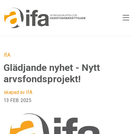
Skip to main content
IfA
Glädjande nyhet - Nytt
arvsfondsprojekt!
skapad av IfA
13 FEB. 2025