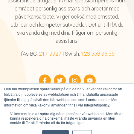
assistansberättigade. IfA har spetskompetens inom
området personlig assistans och arbetar med
påverkansarbete. Vi ger också medlemsstöd,
utbildar och kompetensutvecklar. Det är till IfA du
ska vända dig med dina frågor om personlig
assistans!
IfAs BG:
217-9927
| Swish:
123 558 96 35
Facebook
Twitter
Instagram
YouTube
Den här webbplatsen sparar kakor på din dator. Vi använder kakor för att
förbättra din upplevelse av webbplatsen och tillhandahålla anpassade
tjänster till dig, på såväl den här webbplatsen som i andra medier. Mer
information om vilka kakor vi använder finns i vår integritetspolicy.
Vi kommer inte att spåra dig när du besöker vår webbplats. Men för att
Alla rättigheter reserverade © IfA 2026
kunna respektera dina önskemål måste vi ändå använda en liten
Integritetspolicy
|
Användarvillkor
|
Cookies
cookie-fil för att förhindra att du får frågan igen.