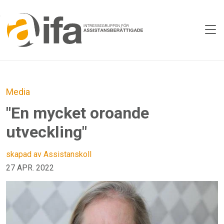
Skip to main content
Media
"En mycket oroande
utveckling"
skapad av Assistanskoll
27 APR. 2022