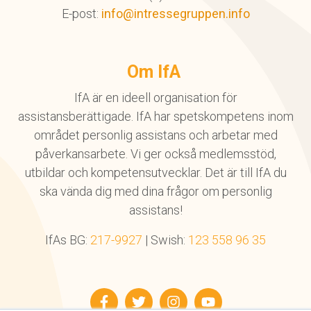
E-post:
info@intressegruppen.info
Om IfA
IfA är en ideell organisation för
assistansberättigade. IfA har spetskompetens inom
området personlig assistans och arbetar med
påverkansarbete. Vi ger också medlemsstöd,
utbildar och kompetensutvecklar. Det är till IfA du
ska vända dig med dina frågor om personlig
assistans!
IfAs BG:
217-9927
| Swish:
123 558 96 35
Facebook
Twitter
Instagram
YouTube