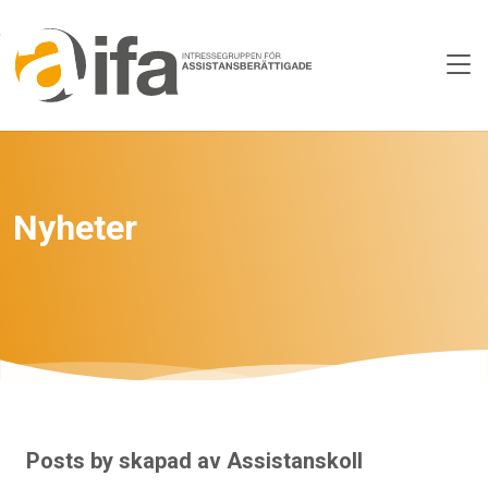
Skip to main content
Nyheter
Posts by skapad av Assistanskoll