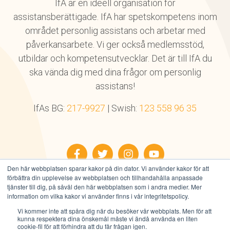
IfA är en ideell organisation för
assistansberättigade. IfA har spetskompetens inom
området personlig assistans och arbetar med
påverkansarbete. Vi ger också medlemsstöd,
utbildar och kompetensutvecklar. Det är till IfA du
ska vända dig med dina frågor om personlig
assistans!
IfAs BG:
217-9927
| Swish:
123 558 96 35
Facebook
Twitter
Instagram
YouTube
Den här webbplatsen sparar kakor på din dator. Vi använder kakor för att
förbättra din upplevelse av webbplatsen och tillhandahålla anpassade
tjänster till dig, på såväl den här webbplatsen som i andra medier. Mer
information om vilka kakor vi använder finns i vår integritetspolicy.
Vi kommer inte att spåra dig när du besöker vår webbplats. Men för att
Alla rättigheter reserverade © IfA 2026
kunna respektera dina önskemål måste vi ändå använda en liten
Integritetspolicy
|
Användarvillkor
|
Cookies
cookie-fil för att förhindra att du får frågan igen.