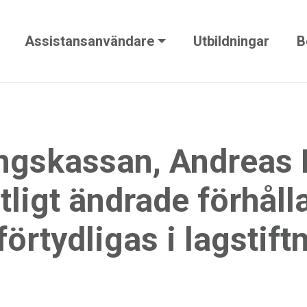
Assistansanvändare
Utbildningar
B
ngskassan, Andreas 
tligt ändrade förhål
örtydligas i lagstift