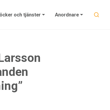
Sök
öcker och tjänster
Anordnare
Larsson
landen
ning”