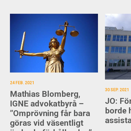
24 FEB. 2021
30 SEP. 2021
Mathias Blomberg,
JO: Fö
IGNE advokatbyrå –
borde 
”Omprövning får bara
assist
göras vid väsentligt