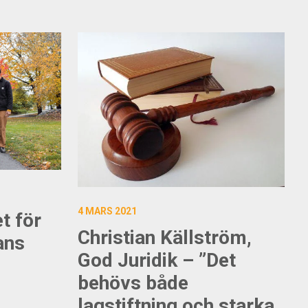
4 MARS 2021
et för
Christian Källström,
ans
God Juridik – ”Det
behövs både
lagstiftning och starka