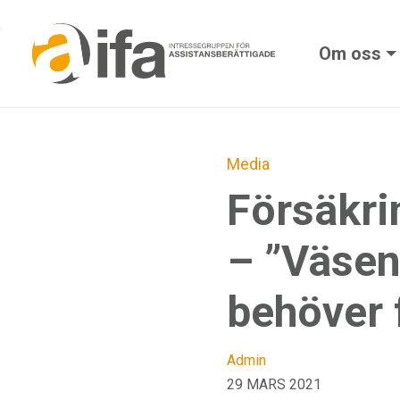
Skip to main content
Om oss
Media
Försäkri
– ”Väsen
behöver f
Admin
29 MARS 2021