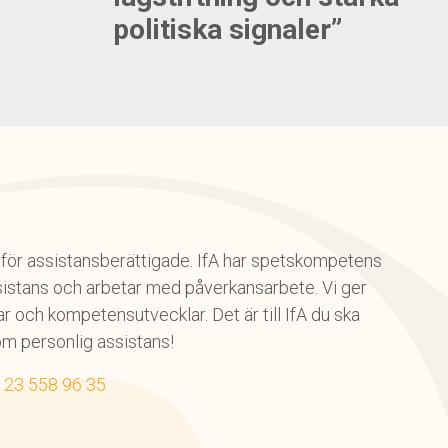
politiska signaler”
on för assistansberättigade. IfA har spetskompetens
istans och arbetar med påverkansarbete. Vi ger
 och kompetensutvecklar. Det är till IfA du ska
om personlig assistans!
123 558 96 35