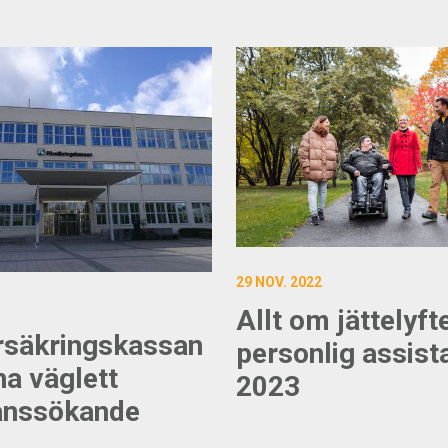
29 NOV. 2022
Allt om jättelyft
rsäkringskassan
personlig assist
ha väglett
2023
anssökande