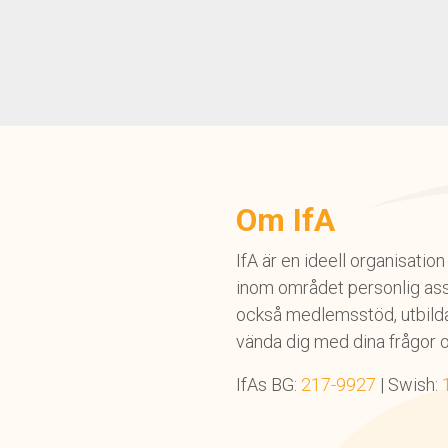
Om IfA
IfA är en ideell organisati
inom området personlig ass
också medlemsstöd, utbildar
vända dig med dina frågor 
IfAs BG:
217-9927
| Swish: