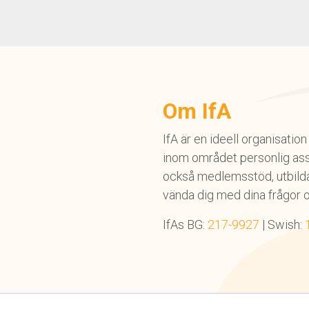
Om IfA
IfA är en ideell organisati
inom området personlig ass
också medlemsstöd, utbildar
vända dig med dina frågor 
IfAs BG:
217-9927
| Swish: