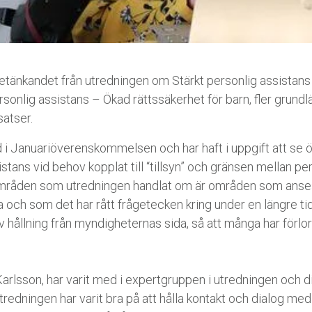
etänkandet från utredningen om Stärkt personlig assistans
 personlig assistans – Ökad rättssäkerhet för barn, fler gru
satser.
d i Januariöverenskommelsen och har haft i uppgift att s
istans vid behov kopplat till “tillsyn” och gränsen mellan p
mråden som utredningen handlat om är områden som anses 
och som det har rått frågetecken kring under en längre tid
iktiv hållning från myndigheternas sida, så att många har förl
arlsson, har varit med i expertgruppen i utredningen och 
redningen har varit bra på att hålla kontakt och dialog med