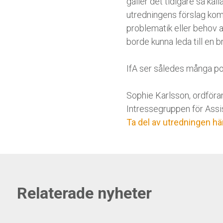
gäller det tidigare så ka
utredningens förslag kom
problematik eller behov av
borde kunna leda till en 
IfA ser således många pos
Sophie Karlsson, ordför
Intressegruppen för Assi
Ta del av utredningen hä
Relaterade nyheter