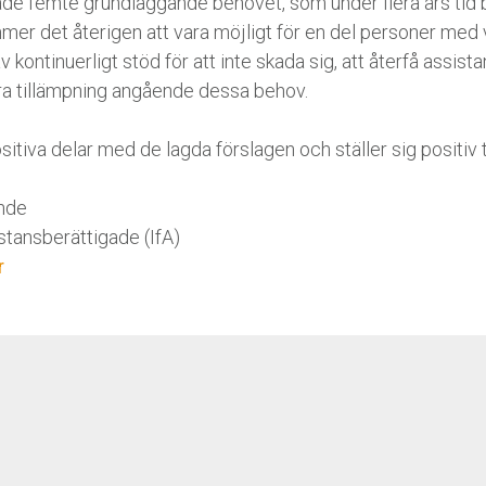
llade femte grundläggande behovet, som under flera års tid 
mer det återigen att vara möjligt för en del personer med
 kontinuerligt stöd för att inte skada sig, att återfå assis
bra tillämpning angående dessa behov.
itiva delar med de lagda förslagen och ställer sig positiv t
ande
stansberättigade (IfA)
r