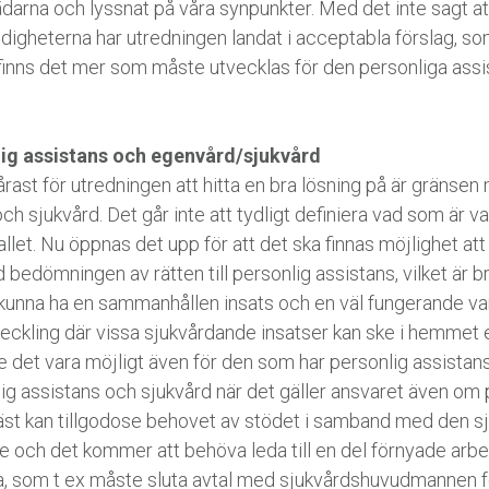
arna och lyssnat på våra synpunkter. Med det inte sagt att
gheterna har utredningen landat i acceptabla förslag, som 
 finns det mer som måste utvecklas för den personliga assi
ig assistans och egenvård/sjukvård
ast för utredningen att hitta en bra lösning på är gränsen 
h sjukvård. Det går inte att tydligt definiera vad som är v
let. Nu öppnas det upp för att det ska finnas möjlighet att 
dömningen av rätten till personlig assistans, vilket är bra,
kunna ha en sammanhållen insats och en väl fungerande var
veckling där vissa sjukvårdande insatser kan ske i hemmet 
e det vara möjligt även för den som har personlig assistans
nlig assistans och sjukvård när det gäller ansvaret även om
äst kan tillgodose behovet av stödet i samband med den s
de och det kommer att behöva leda till en del förnyade arb
 som t ex måste sluta avtal med sjukvårdshuvudmannen fö