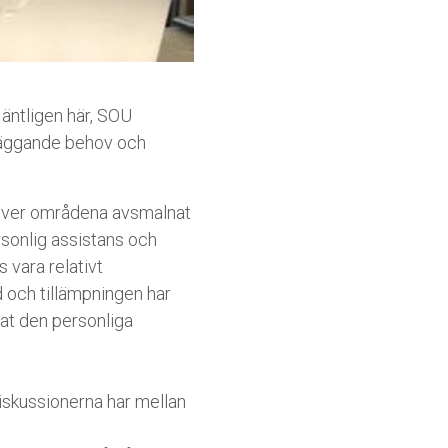
 äntligen här, SOU
ndläggande behov och
e över områdena avsmalnat
ersonlig assistans och
vara relativt
 och tillämpningen har
orat den personliga
diskussionerna har mellan