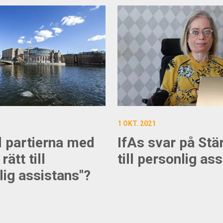
1 OKT. 2021
l partierna med
IfAs svar på Stär
rätt till
till personlig as
lig assistans"?