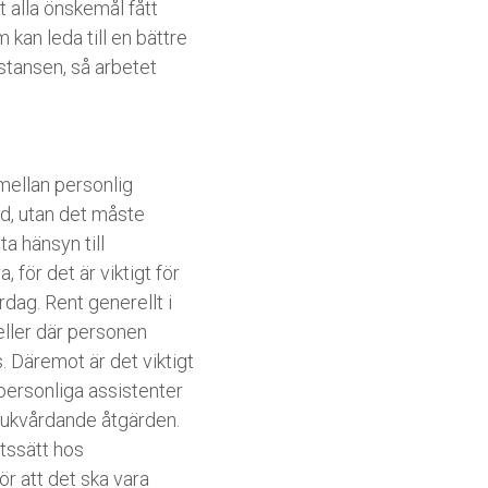
 alla önskemål fått
kan leda till en bättre
stansen, så arbetet
mellan personlig
ad, utan det måste
ta hänsyn till
 för det är viktigt för
dag. Rent generellt i
eller där personen
. Däremot är det viktigt
 personliga assistenter
jukvårdande åtgärden.
etssätt hos
r att det ska vara