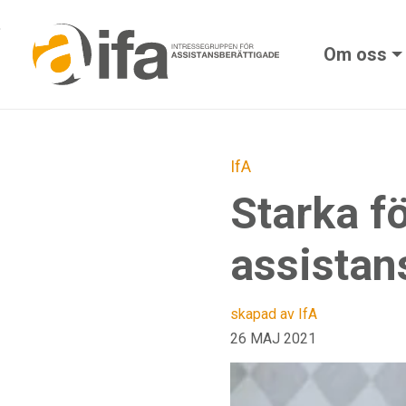
Skip to main content
Om oss
IfA
Starka fö
assistan
skapad av IfA
26 MAJ 2021