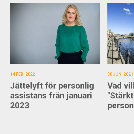
14 FEB. 2022
30 JUNI 2021
Jättelyft för personlig
Vad vil
assistans från januari
"Stärkt 
2023
person