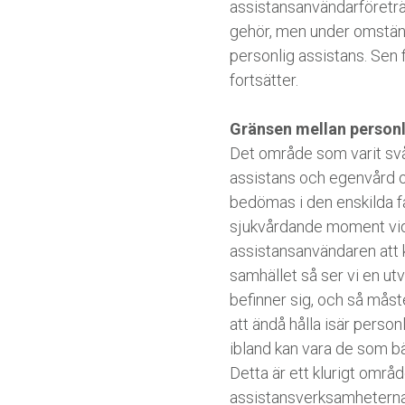
assistansanvändarföreträd
gehör, men under omständi
personlig assistans. Sen
fortsätter.
Gränsen mellan personl
Det område som varit svår
assistans och egenvård oc
bedömas i den enskilda fal
sjukvårdande moment vid be
assistansanvändaren att 
samhället så ser vi en ut
befinner sig, och så måst
att ändå hålla isär perso
ibland kan vara de som b
Detta är ett klurigt områ
assistansverksamheterna,