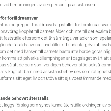
sen vid bedömningen av den personliga assistansen.
 för föräldraansvar
 införa begreppet föräldraavdrag istället för föräldraansvar 
onavdrag kopplat till barnets ålder och inte till det exakt
att fastställa eftersom det är så många variabler som spelar
ngående föräldraavdrag innehåller ett undantag, dvs att avdr
m det med hänsyn till barnets bästa inte borde göras någ
n komma att påverka tillämpningen är i dagsläget svårt att
pas så att de barn som verkligen behöver stöd också komme
et är viktigt att barn med assistansbehov ses som rättighet
 utforma sitt eget liv och utöva sitt självbestämmande med
ande behovet återställs
det läggs förslag som synes kunna återställa ordningen av