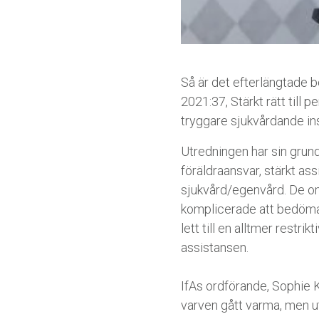
Så är det efterlängtade b
2021:37, Stärkt rätt till
tryggare sjukvårdande in
Utredningen har sin grun
föräldraansvar, stärkt ass
sjukvård/egenvård. De o
komplicerade att bedöma 
lett till en alltmer restr
assistansen.
IfAs ordförande, Sophie K
varven gått varma, men ut