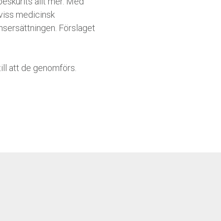
beskurits allt mer. Med
 viss medicinsk
tansersättningen. Förslaget
ill att de genomförs.