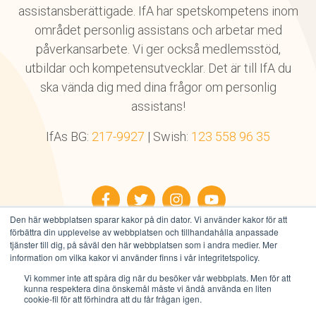
assistansberättigade. IfA har spetskompetens inom
området personlig assistans och arbetar med
påverkansarbete. Vi ger också medlemsstöd,
utbildar och kompetensutvecklar. Det är till IfA du
ska vända dig med dina frågor om personlig
assistans!
IfAs BG:
217-9927
| Swish:
123 558 96 35
Facebook
Twitter
Instagram
YouTube
Den här webbplatsen sparar kakor på din dator. Vi använder kakor för att
förbättra din upplevelse av webbplatsen och tillhandahålla anpassade
tjänster till dig, på såväl den här webbplatsen som i andra medier. Mer
information om vilka kakor vi använder finns i vår integritetspolicy.
Vi kommer inte att spåra dig när du besöker vår webbplats. Men för att
Alla rättigheter reserverade © IfA 2026
kunna respektera dina önskemål måste vi ändå använda en liten
Integritetspolicy
|
Användarvillkor
|
Cookies
cookie-fil för att förhindra att du får frågan igen.