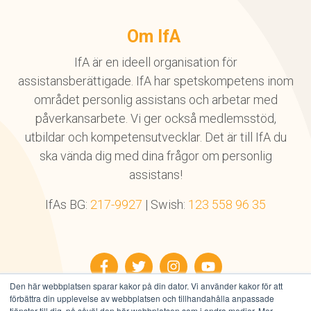
Om IfA
IfA är en ideell organisation för
assistansberättigade. IfA har spetskompetens inom
området personlig assistans och arbetar med
påverkansarbete. Vi ger också medlemsstöd,
utbildar och kompetensutvecklar. Det är till IfA du
ska vända dig med dina frågor om personlig
assistans!
IfAs BG:
217-9927
| Swish:
123 558 96 35
Facebook
Twitter
Instagram
YouTube
Den här webbplatsen sparar kakor på din dator. Vi använder kakor för att
förbättra din upplevelse av webbplatsen och tillhandahålla anpassade
tjänster till dig, på såväl den här webbplatsen som i andra medier. Mer