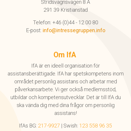
Stridsvagnsvägen 8 A
291 39 Kristianstad
Telefon: +46 (0)44 - 12 00 80
E-post:
info@intressegruppen.info
Om IfA
IfA är en ideell organisation för
assistansberättigade. IfA har spetskompetens inom
området personlig assistans och arbetar med
påverkansarbete. Vi ger också medlemsstöd,
utbildar och kompetensutvecklar. Det är till IfA du
ska vända dig med dina frågor om personlig
assistans!
IfAs BG:
217-9927
| Swish:
123 558 96 35