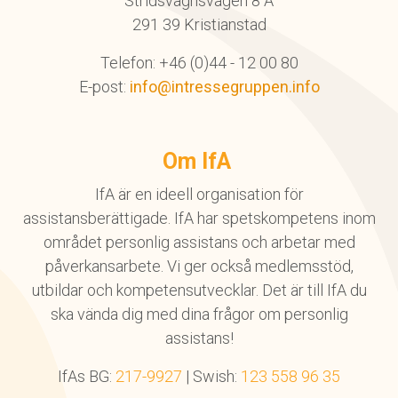
Stridsvagnsvägen 8 A
291 39 Kristianstad
Telefon: +46 (0)44 - 12 00 80
E-post:
info@intressegruppen.info
Om IfA
IfA är en ideell organisation för
assistansberättigade. IfA har spetskompetens inom
området personlig assistans och arbetar med
påverkansarbete. Vi ger också medlemsstöd,
utbildar och kompetensutvecklar. Det är till IfA du
ska vända dig med dina frågor om personlig
assistans!
IfAs BG:
217-9927
| Swish:
123 558 96 35