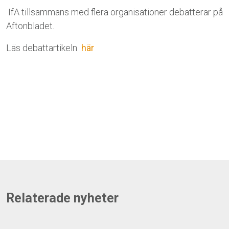
I
f
A
t
illsammans med flera organisationer debatterar på
Aftonbladet.
Läs debattartikeln
här
Relaterade nyheter