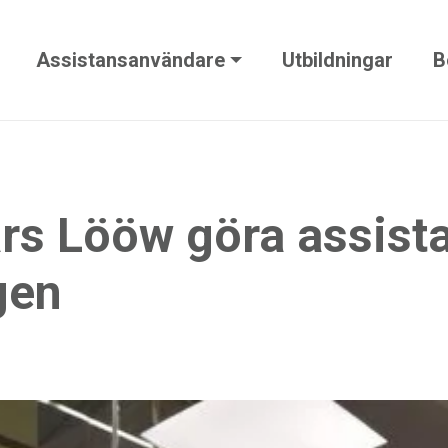
Assistansanvändare
Utbildningar
B
Lars Lööw göra assis
gen