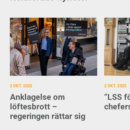
2 OKT. 2025
2 OKT. 2025
Anklagelse om
”LSS f
löftesbrott –
chefers
regeringen rättar sig