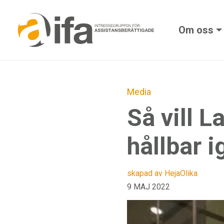
Skip to main content
Om oss
Media
Så vill 
hållbar i
skapad av HejaOlika
9 MAJ 2022