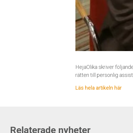
HejaOlika skriver följand
rätten till personlig assi
Läs hela artikeln här
Relaterade nyheter