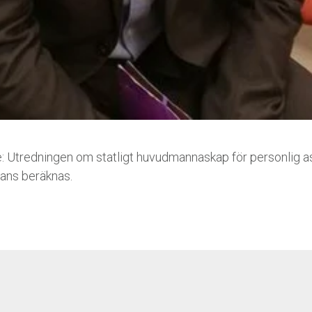
e: Utredningen om statligt huvudmannaskap för personlig as
stans beräknas.