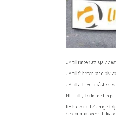
JA till rätten att själv be
JA till friheten att själv v
JA till att livet måste se
NEJ till ytterligare begr
IfA kräver att Sverige föl
bestämma över sitt liv och