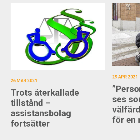
29 APR 2021
26 MAR 2021
”Perso
Trots återkallade
ses so
tillstånd –
välfärd
assistansbolag
för en 
fortsätter