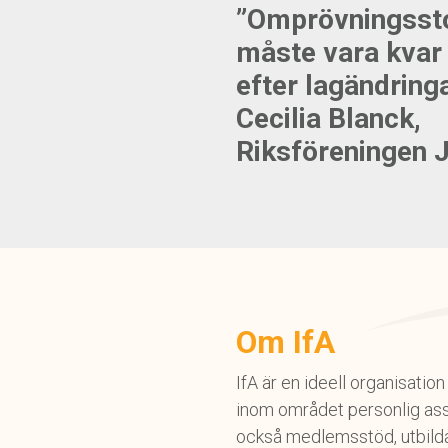
”Omprövningsst
måste vara kvar
efter lagändring
Cecilia Blanck,
Riksföreningen 
Om IfA
IfA är en ideell organisati
inom området personlig ass
också medlemsstöd, utbildar