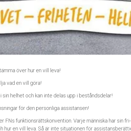
stämma över hur en vill leva!
älja vad en vill göra!
s i sin helhet och kan inte delas upp i beståndsdelar!
änsningar för den personliga assistansen!
jer FNs funktionsrättskonvention. Varje människa har sin fri- 
 hur en vill leva. Så är inte situationen för assistansberättig