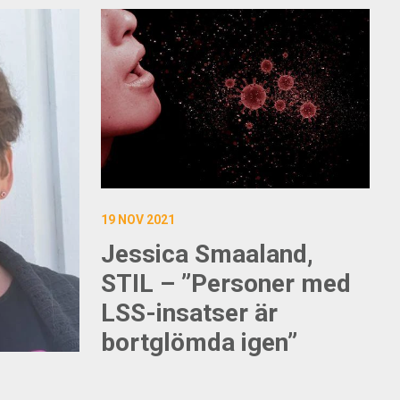
19 NOV 2021
Jessica Smaaland,
STIL – ”Personer med
LSS-insatser är
bortglömda igen”