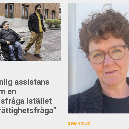
nlig assistans
m en
sfråga istället
rättighetsfråga”
3 MAR 2022