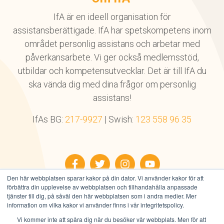
IfA är en ideell organisation för
assistansberättigade. IfA har spetskompetens inom
området personlig assistans och arbetar med
påverkansarbete. Vi ger också medlemsstöd,
utbildar och kompetensutvecklar. Det är till IfA du
ska vända dig med dina frågor om personlig
assistans!
IfAs BG:
217-9927
| Swish:
123 558 96 35
Facebook
Twitter
Instagram
YouTube
Den här webbplatsen sparar kakor på din dator. Vi använder kakor för att
förbättra din upplevelse av webbplatsen och tillhandahålla anpassade
tjänster till dig, på såväl den här webbplatsen som i andra medier. Mer
information om vilka kakor vi använder finns i vår integritetspolicy.
Vi kommer inte att spåra dig när du besöker vår webbplats. Men för att
Alla rättigheter reserverade © IfA 2026