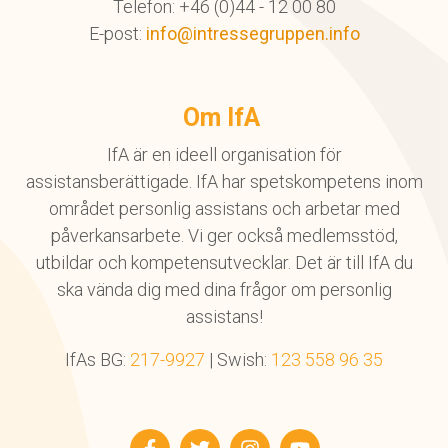
Telefon: +46 (0)44 - 12 00 80
E-post:
info@intressegruppen.info
Om IfA
IfA är en ideell organisation för
assistansberättigade. IfA har spetskompetens inom
området personlig assistans och arbetar med
påverkansarbete. Vi ger också medlemsstöd,
utbildar och kompetensutvecklar. Det är till IfA du
ska vända dig med dina frågor om personlig
assistans!
IfAs BG:
217-9927
| Swish:
123 558 96 35
Facebook
Twitter
Instagram
YouTube