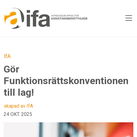
Skip to main content
IfA
Gör
Funktionsrättskonventionen
till lag!
skapad av IfA
24 OKT. 2025